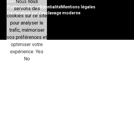
Nous nous
bénéficient.
Politique de confidentialité
Mentions légales
servons des
Déclaration sur l’esclavage moderne
cookies sur ce site
pour analyser le
trafic, mémoriser
vos préférences et
optimiser votre
expérience.
Yes
No