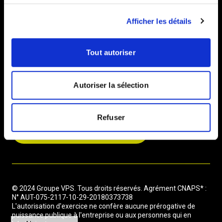
c
Nous rejoindre
Afficher les détails
o
Contact
n
Immeuble Le Cardinet, 8 Rue Bernard Buffet, 75017 Paris
s
Tout autoriser
e
contact@vpsgroup.fr
n
t
0810 81 11 84 *6 cts/min + prix d'un appel local
Autoriser la sélection
e
m
e
Refuser
n
S’abonner à notre newsletter
t
© 2024 Groupe VPS. Tous droits réservés. Agrément CNAPS* :
N° AUT-075-2117-10-29-20180373738
L'autorisation d'exercice ne confère aucune prérogative de
puissance publique à l'entreprise ou aux personnes qui en