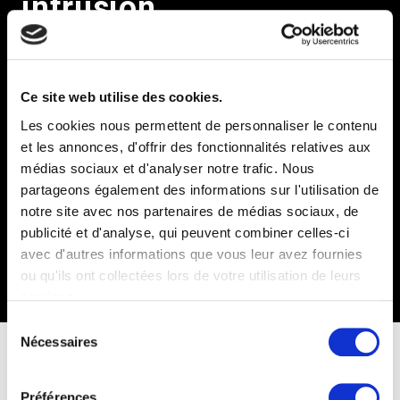
intrusion
Prodomo accompagne depuis 1996 les entreprises
,
collectivités et professionnels
du BTP dans la
sécurisation de leurs sites sensibles. Notre expertise
Ce site web utilise des cookies.
reconnue couvre l’ensemble des solutions de protection :
Les cookies nous permettent de personnaliser le contenu
mécaniques, électroniques et humaines.
et les annonces, d'offrir des fonctionnalités relatives aux
Nos solutions de portes anti intrusion s’intègrent
médias sociaux et d'analyser notre trafic. Nous
parfaitement dans des architectures de sécurité
partageons également des informations sur l'utilisation de
complètes combinant
clôtures de chantier
,
barrières
notre site avec nos partenaires de médias sociaux, de
levantes
,
tourniquets d’accès
, vidéosurveillance et
alarme connectée. Cette approche globale maximise
publicité et d'analyse, qui peuvent combiner celles-ci
l’efficacité de votre dispositif de protection.
avec d'autres informations que vous leur avez fournies
ou qu'ils ont collectées lors de votre utilisation de leurs
services.
S
Nécessaires
é
l
Quel dispositif choisir pour un
e
Préférences