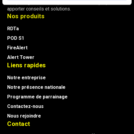
chaque région et est disponible 24h/24 et 7j/7 pour vous
t
apporter conseils et solutions.
Nos produits
RDTa
POD S1
FireAlert
Alert Tower
Liens rapides
Notre entreprise
Notre présence nationale
Programme de parrainage
Contactez-nous
Nous rejoindre
Contact