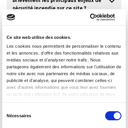
brièvement les principaux enjeux de
sécurité incendie sur ce site ?
Êtes-vous satisfait de la solution
Fire Alert de PRODOMO et de leur
Ce site web utilise des cookies.
support technique ?
Les cookies nous permettent de personnaliser le contenu
et les annonces, d'offrir des fonctionnalités relatives aux
médias sociaux et d'analyser notre trafic. Nous
Avez-vous eu des incidents ou des
partageons également des informations sur l'utilisation de
fausses alertes depuis la mise en
notre site avec nos partenaires de médias sociaux, de
service ?
publicité et d'analyse, qui peuvent combiner celles-ci
avec d'autres informations que vous leur avez fournies
ou qu'ils ont collectées lors de votre utilisation de leurs
Recommanderiez-vous PRODOMO
services.
pour d’autres projets ?
S
Nécessaires
é
l