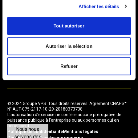
Contact
Afficher les détails
o
n
Immeuble Le Cardinet, 8 Rue Bernard Buffet, 75017 Paris
s
contact@vpsgroup.fr
Tout autoriser
e
n
0810 81 11 84 *6 cts/min + prix d'un appel local
t
Autoriser la sélection
e
m
e
Refuser
S’abonner à notre newsletter
n
t
© 2024 Groupe VPS. Tous droits réservés. Agrément CNAPS* :
N° AUT-075-2117-10-29-20180373738
L'autorisation d'exercice ne confère aucune prérogative de
puissance publique à l'entreprise ou aux personnes qui en
bénéficient.
Nous nous
Politique de confidentialité
Mentions légales
servons des
Déclaration sur l’esclavage moderne