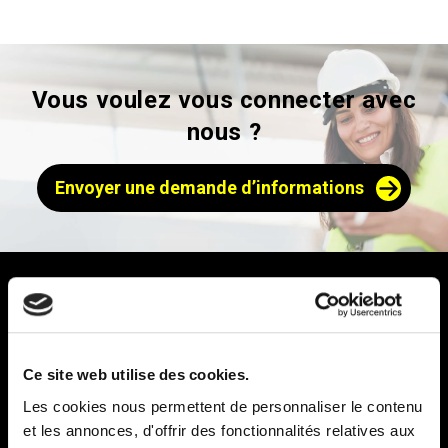
Vous voulez vous connecter avec
nous ?
Envoyer une demande d’informations
Ce site web utilise des cookies.
Prodomo (Groupe VPS) est le leader du marché de la
Les cookies nous permettent de personnaliser le contenu
protection temporaire des sites, échafaudages et
et les annonces, d'offrir des fonctionnalités relatives aux
chantiers depuis 28 ans. Nous proposons des solutions