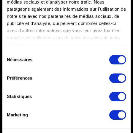
médias sociaux et d'analyser notre trafic. Nous
innovantes de surveillance, détection et dissuasion afin
d'en garantir la sécurité. Notre équipe est présente dans
partageons également des informations sur l'utilisation de
chaque région et est disponible 24h/24 et 7j/7 pour vous
notre site avec nos partenaires de médias sociaux, de
apporter conseils et solutions.
publicité et d'analyse, qui peuvent combiner celles-ci
Nos produits
avec d'autres informations que vous leur avez fournies
ou qu'ils ont collectées lors de votre utilisation de leurs
RDTa
services.
POD S1
S
FireAlert
Nécessaires
é
l
Alert Tower
e
Liens rapides
Préférences
c
Notre entreprise
t
i
Statistiques
Notre présence nationale
o
Programme de parrainage
n
Marketing
Contactez-nous
d
u
Nous rejoindre
c